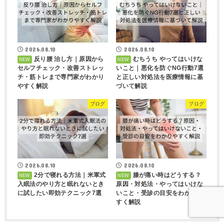
2026.08.10
2026.08.10
反り腰 治し方｜原因から
むちうち やってはいけな
セルフチェック・改善ストレッ
いこと｜悪化を防ぐNG行動7選
チ・筋トレまで専門家がわかり
と正しい対処法を医療情報に基
やすく解説
づいて解説
ブログ
ブログ
2026.08.10
2026.08.10
2分で寝れる方法｜米軍式
膝が痛い時はどうする？
入眠法のやり方と眠れないとき
原因・対処法・やってはいけな
に試したい即効テクニック7選
いこと・受診の目安をわかりや
すく解説