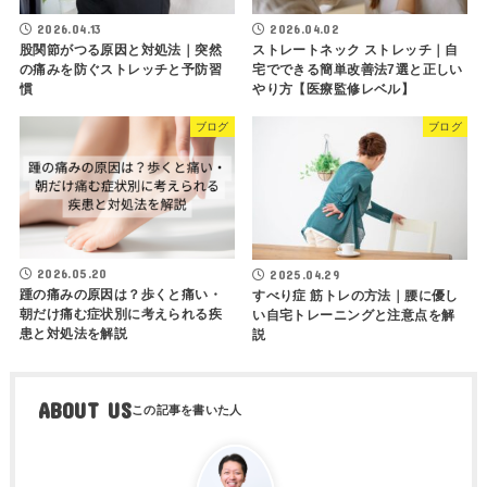
2026.04.13
2026.04.02
股関節がつる原因と対処法｜突然
ストレートネック ストレッチ｜自
の痛みを防ぐストレッチと予防習
宅でできる簡単改善法7選と正しい
慣
やり方【医療監修レベル】
ブログ
ブログ
2026.05.20
2025.04.29
踵の痛みの原因は？歩くと痛い・
すべり症 筋トレの方法｜腰に優し
朝だけ痛む症状別に考えられる疾
い自宅トレーニングと注意点を解
患と対処法を解説
説
ABOUT US