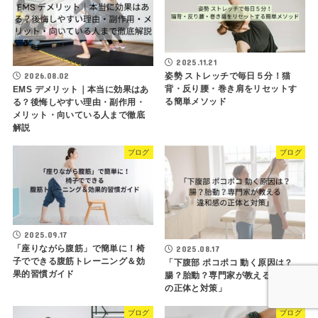
2025.11.21
姿勢 ストレッチで毎日５分！猫
2026.08.02
背・反り腰・巻き肩をリセットす
EMS デメリット｜本当に効果はあ
る簡単メソッド
る？後悔しやすい理由・副作用・
メリット・向いている人まで徹底
解説
ブログ
ブログ
2025.09.17
「座りながら腹筋」で簡単に！椅
2025.08.17
子でできる腹筋トレーニング＆効
「下腹部 ポコポコ 動く原因は？
果的習慣ガイド
腸？胎動？専門家が教える違和感
の正体と対策」
ブログ
ブログ