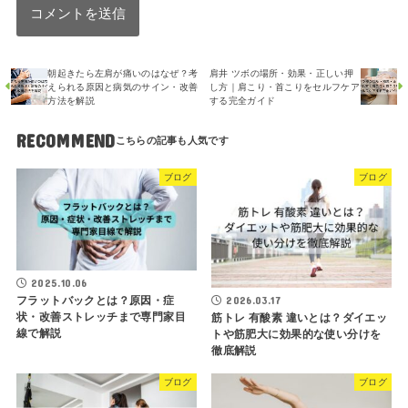
朝起きたら左肩が痛いのはなぜ？考
肩井 ツボの場所・効果・正しい押
えられる原因と病気のサイン・改善
し方｜肩こり・首こりをセルフケア
方法を解説
する完全ガイド
RECOMMEND
ブログ
ブログ
2025.10.06
フラットバックとは？原因・症
2026.03.17
状・改善ストレッチまで専門家目
筋トレ 有酸素 違いとは？ダイエッ
線で解説
トや筋肥大に効果的な使い分けを
徹底解説
ブログ
ブログ