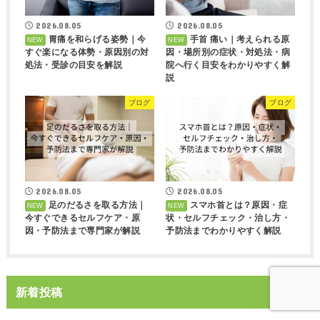
2026.08.05
2026.08.05
胃痛を和らげる姿勢｜今
手首 痛い｜考えられる原
すぐ楽になる体勢・原因別の対
因・場所別の症状・対処法・病
処法・受診の目安を解説
院へ行く目安をわかりやすく解
説
ブログ
ブログ
2026.08.05
2026.08.05
足のだるさを取る方法｜
スマホ首とは？原因・症
今すぐできるセルフケア・原
状・セルフチェック・治し方・
因・予防法まで専門家が解説
予防法までわかりやすく解説
新着投稿