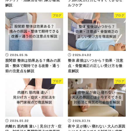
解説
ルフケア
ブログ
ブログ
2026.05.16
2026.04.02
股関節 整体は効果ある？痛みの原
整体 産後はいつから？効果・注意
因・整体で期待できる改善・通う
点・骨盤矯正の正しい受け方を徹
前の注意点を解説
底解説
ブログ
ブログ
2026.05.02
2026.03.14
肉離れ 筋肉痛 違い｜見分け方・症
夜中 足が痛い 寝れない 大人の原因