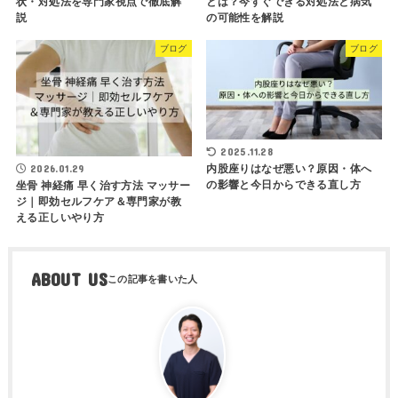
状・対処法を専門家視点で徹底解
とは？今すぐできる対処法と病気
説
の可能性を解説
ブログ
ブログ
2025.11.28
内股座りはなぜ悪い？原因・体へ
2026.01.29
の影響と今日からできる直し方
坐骨 神経痛 早く治す方法 マッサー
ジ｜即効セルフケア＆専門家が教
える正しいやり方
ABOUT US