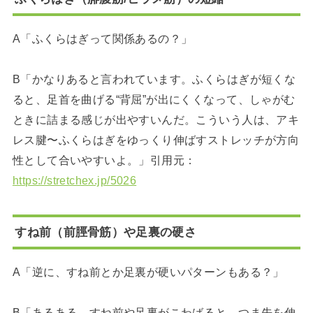
A「ふくらはぎって関係あるの？」
B「かなりあると言われています。ふくらはぎが短くな
ると、足首を曲げる“背屈”が出にくくなって、しゃがむ
ときに詰まる感じが出やすいんだ。こういう人は、アキ
レス腱〜ふくらはぎをゆっくり伸ばすストレッチが方向
性として合いやすいよ。」引用元：
https://stretchex.jp/5026
すね前（前脛骨筋）や足裏の硬さ
A「逆に、すね前とか足裏が硬いパターンもある？」
B「あるある。すね前や足裏がこわばると、つま先を伸