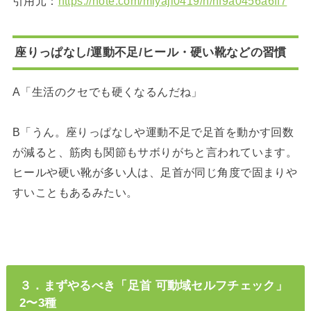
引用元：
https://note.com/miyaji0419/n/nf9a0456a6ff7
座りっぱなし/運動不足/ヒール・硬い靴などの習慣
A「生活のクセでも硬くなるんだね」
B「うん。座りっぱなしや運動不足で足首を動かす回数
が減ると、筋肉も関節もサボりがちと言われています。
ヒールや硬い靴が多い人は、足首が同じ角度で固まりや
すいこともあるみたい。
３．まずやるべき「足首 可動域セルフチェック」
2〜3種