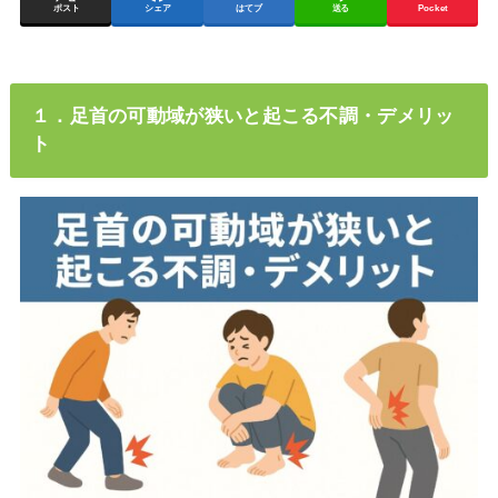
ポスト
シェア
はてブ
送る
Pocket
１．足首の可動域が狭いと起こる不調・デメリッ
ト