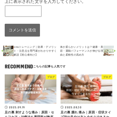
上に表示された文字を入力してください。
emsトレーニング｜効果・デメリッ
体が柔らかいメリットは？健康・美
ト・注意点を専門家がわかりやすく
容・運動パフォーマンスが伸びる理
解説【初心者向け】
由と柔軟性の高め方
RECOMMEND
ブログ
ブログ
2025.09.19
2025.08.30
足の裏 刺すような痛み：原因・セ
足の裏 腫れ 痛み｜原因・症状タイ
ルフケア・治療法を専門家が徹底
プ別の見分け方と今すぐできるセ