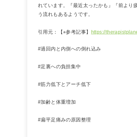
れています。『最近太ったかも』『前より
う流れもあるようです。
引用元：【⭐︎参考記事】
https://therapistpla
#過回内と内側への倒れ込み
#足裏への負担集中
#筋力低下とアーチ低下
#加齢と体重増加
#扁平足痛みの原因整理