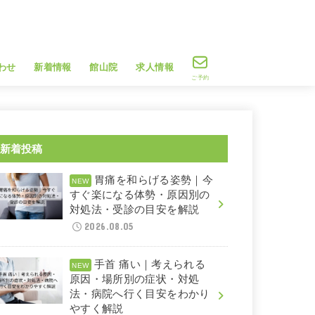
わせ
新着情報
館山院
求人情報
ご予約
新着投稿
胃痛を和らげる姿勢｜今
すぐ楽になる体勢・原因別の
対処法・受診の目安を解説
2026.08.05
手首 痛い｜考えられる
原因・場所別の症状・対処
法・病院へ行く目安をわかり
やすく解説