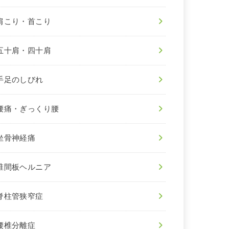
肩こり・首こり
五十肩・四十肩
手足のしびれ
腰痛・ぎっくり腰
坐骨神経痛
椎間板ヘルニア
脊柱管狭窄症
腰椎分離症