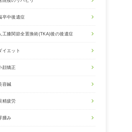
退院後のリハビリ
脳卒中後遺症
人工膝関節全置換術(TKA)後の後遺症
ダイエット
小顔矯正
美容鍼
眼精疲労
浮腫み