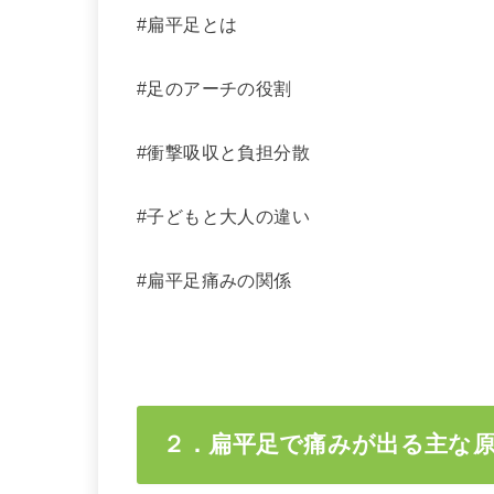
#扁平足とは
#足のアーチの役割
#衝撃吸収と負担分散
#子どもと大人の違い
#扁平足痛みの関係
２．扁平足で痛みが出る主な