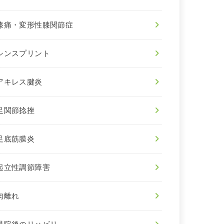
膝痛・変形性膝関節症
シンスプリント
アキレス腱炎
足関節捻挫
足底筋膜炎
起立性調節障害
肉離れ