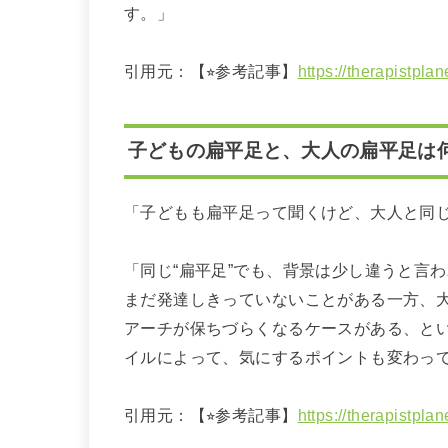
す。」
引用元：【⭐︎参考記事】
https://therapistpla
子どもの扁平足と、大人の扁平足は
「子どもも扁平足って聞くけど、大人と同
「同じ“扁平足”でも、背景は少し違うと言
まだ発達しきっていないことがある一方、
アーチが保ちづらくなるケースがある、と
イルによって、気にするポイントも変わっ
引用元：【⭐︎参考記事】
https://therapistpla