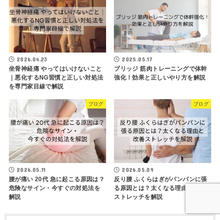
2026.04.23
2025.05.17
坐骨神経痛 やってはいけないこと
ブリッジ 筋肉トレーニングで体幹
｜悪化するNG習慣と正しい対処法
強化！効果と正しいやり方を解説
を専門家目線で解説
ブログ
ブログ
2026.05.11
2026.05.09
腰が痛い 20代 急に起こる原因は？
反り腰 ふくらはぎがパンパンに張
危険なサイン・今すぐの対処法を
る原因とは？太くなる理由と改善
解説
ストレッチを解説