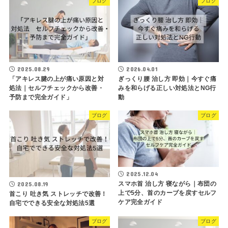
ブログ
ブログ
2025.08.29
2026.04.01
「アキレス腱の上が痛い原因と対
ぎっくり腰 治し方 即効｜今すぐ痛
処法｜セルフチェックから改善・
みを和らげる正しい対処法とNG行
予防まで完全ガイド」
動
ブログ
ブログ
2025.12.04
スマホ首 治し方 寝ながら｜布団の
2025.08.19
上で5分、首のカーブを戻すセルフ
首こり 吐き気 ストレッチで改善！
ケア完全ガイド
自宅でできる安全な対処法5選
ブログ
ブログ