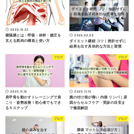
2025.10.23
横隔膜とは：呼吸・体幹・腹圧を
2026.02.20
支える筋肉の構造と使い方
ダイエット継続 コツ｜挫折せずに
結果を出す具体的な方法と習慣
ブログ
ブログ
2025.11.12
2025.11.15
肩甲骨を動かすトレーニングで肩
腕の付け根が痛い 内側 リンパ｜原
こり・姿勢改善！初心者でもでき
因からセルフケア・受診の目安ま
る５ステップ
で徹底解説
ブログ
ブログ