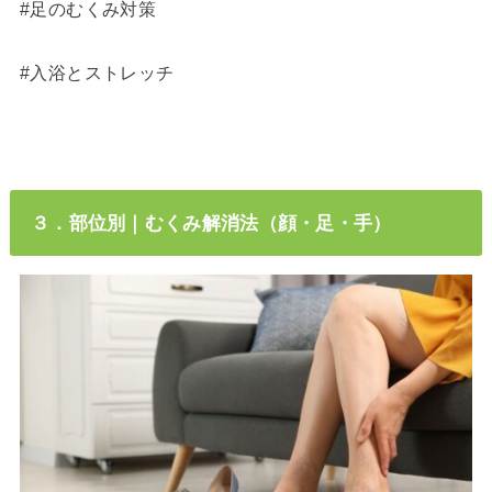
#足のむくみ対策
#入浴とストレッチ
３．部位別｜むくみ解消法（顔・足・手）