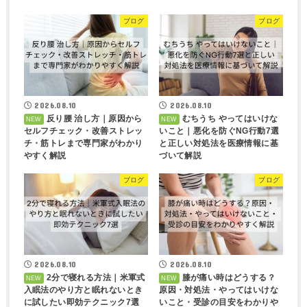
ブログ
ブログ
2026.08.10
2026.08.10
反り腰 治し方｜原因から
むちうち やってはいけな
セルフチェック・改善ストレッ
いこと｜悪化を防ぐNG行動7選
チ・筋トレまで専門家がわかり
と正しい対処法を医療情報に基
やすく解説
づいて解説
ブログ
ブログ
2026.08.10
2026.08.10
2分で寝れる方法｜米軍式
膝が痛い時はどうする？
入眠法のやり方と眠れないとき
原因・対処法・やってはいけな
に試したい即効テクニック7選
いこと・受診の目安をわかりや