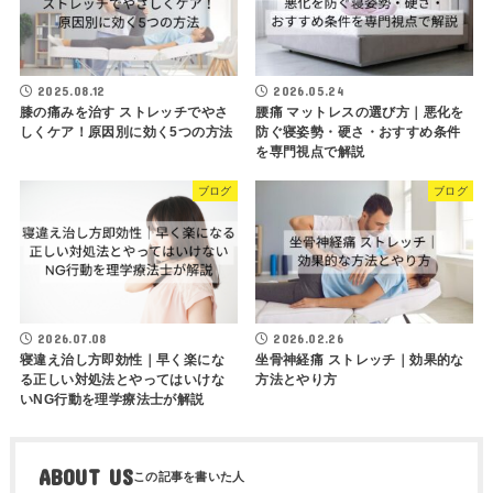
2025.08.12
2026.05.24
膝の痛みを治す ストレッチでやさ
腰痛 マットレスの選び方｜悪化を
しくケア！原因別に効く5つの方法
防ぐ寝姿勢・硬さ・おすすめ条件
を専門視点で解説
ブログ
ブログ
2026.07.08
2026.02.26
寝違え治し方即効性｜早く楽にな
坐骨神経痛 ストレッチ｜効果的な
る正しい対処法とやってはいけな
方法とやり方
いNG行動を理学療法士が解説
ABOUT US