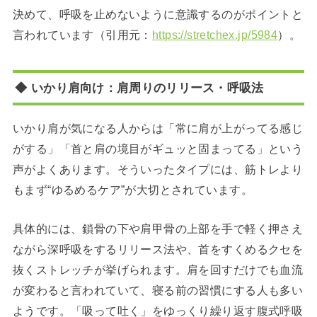
決めて、呼吸を止めないように意識するのがポイントと
言われています（引用元：
https://stretchex.jp/5984
）。
◆ いかり肩向け：肩周りのリリース・呼吸法
いかり肩が気になる人からは「常に肩が上がってる感じ
がする」「首と肩の境目がギュッと固まってる」という
声がよくあります。そういったタイプには、筋トレより
もまず“ゆるめるケア”が大切とされています。
具体的には、鎖骨の下や肩甲骨の上部を手で軽く押さえ
ながら深呼吸をするリリース法や、首をすくめるクセを
抜くストレッチが挙げられます。肩を回すだけでも血流
が変わると言われていて、寝る前の習慣にする人も多い
ようです。「吸って吐く」をゆっくり繰り返す腹式呼吸