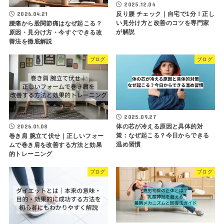
2025.12.04
反り腰 チェック｜自宅で1分！正し
2026.04.21
い見分け方と改善のコツを専門家
腰痛から股関節痛はなぜ起こる？
が解説
原因・見分け方・今すぐできる改
善法を徹底解説
ブログ
ブログ
2025.09.27
体の芯が冷える原因と具体的対
2026.01.08
策：なぜ起こる？今日からできる
巻き肩 腕立て伏せ｜正しいフォー
温め習慣
ムで巻き肩を改善する方法と効果
的トレーニング
ブログ
ブログ