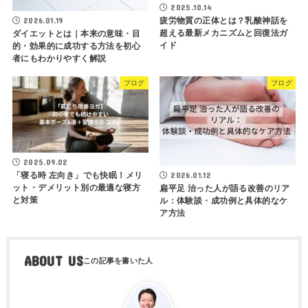
2025.10.14
疲労物質の正体とは？乳酸神話を
2026.01.19
超える最新メカニズムと回復法ガ
ダイエットとは｜本来の意味・目
イド
的・効果的に成功する方法を初心
者にもわかりやすく解説
ブログ
ブログ
2025.09.02
「寝る時 左向き」でも快眠！メリ
2026.01.12
ット・デメリット別の最適な寝方
扁平足 治った人が語る改善のリア
と対策
ル：体験談・成功例と具体的なケ
ア方法
ABOUT US